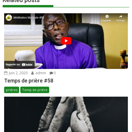
k
p
Related posts
Juin 2, 2020
admin
0
Temps de prière #58
prières
Temp de prière