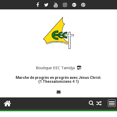
Skip
to
content
Boutique EEC Tamdja
Marche de progrès en progrès avec Jésus Christ.
(1 Thessaloniciens
4:1
)