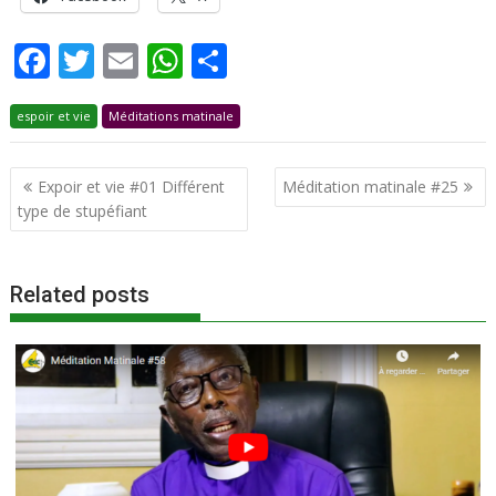
F
T
E
W
P
ac
w
m
h
ar
espoir et vie
e
itt
Méditations matinale
ai
at
ta
b
er
l
s
g
Navigation
Expoir et vie #01 Différent
Méditation matinale #25
o
A
er
de
type de stupéfiant
o
p
l’article
k
p
Related posts