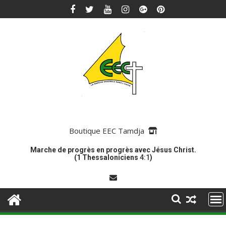
Skip
to
content
Boutique EEC Tamdja
Marche de progrès en progrès avec Jésus Christ.
(1 Thessaloniciens
4:1
)