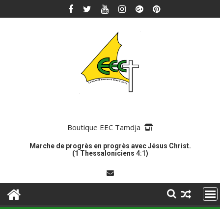
Skip
to
content
Boutique EEC Tamdja
Marche de progrès en progrès avec Jésus Christ.
(1 Thessaloniciens
4:1
)