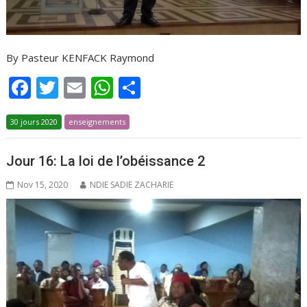
By Pasteur KENFACK Raymond
F
T
E
W
P
ac
w
m
h
ar
30 jours 2020
e
itt
enseignements
ai
at
ta
b
er
l
s
g
Jour 16: La loi de l’obéissance 2
o
A
er
Nov 15, 2020
NDIE SADIE ZACHARIE
o
p
k
p