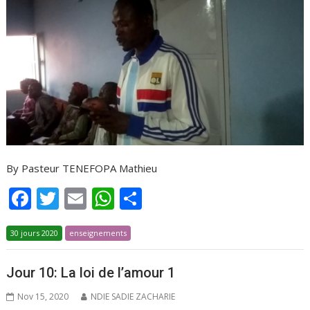
By Pasteur TENEFOPA Mathieu
F
T
E
W
P
ac
w
m
h
ar
30 jours 2020
e
itt
enseignements
ai
at
ta
b
er
l
s
g
Jour 10: La loi de l’amour 1
o
A
er
Nov 15, 2020
NDIE SADIE ZACHARIE
o
p