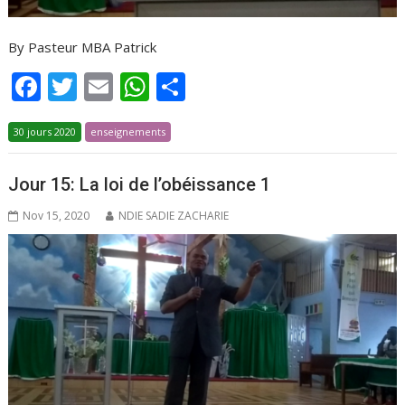
By Pasteur MBA Patrick
F
T
E
W
P
ac
w
m
h
ar
30 jours 2020
e
itt
enseignements
ai
at
ta
b
er
l
s
g
Jour 15: La loi de l’obéissance 1
o
A
er
Nov 15, 2020
NDIE SADIE ZACHARIE
o
p
k
p