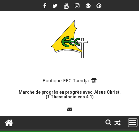
Skip
to
content
Boutique EEC Tamdja
Marche de progrès en progrès avec Jésus Christ.
(1 Thessaloniciens
4:1
)