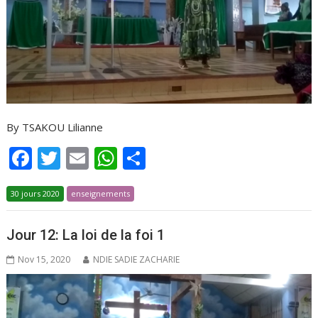
By TSAKOU Lilianne
F
T
E
W
P
ac
w
m
h
ar
30 jours 2020
e
itt
enseignements
ai
at
ta
b
er
l
s
g
Jour 12: La loi de la foi 1
o
A
er
Nov 15, 2020
NDIE SADIE ZACHARIE
o
p
k
p