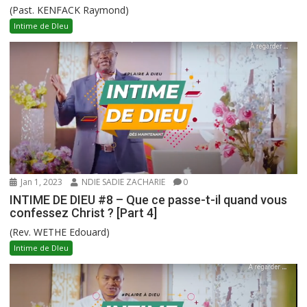
(Past. KENFACK Raymond)
Intime de DIeu
Jan 1, 2023
NDIE SADIE ZACHARIE
0
INTIME DE DIEU #8 – Que ce passe-t-il quand vous
confessez Christ ? [Part 4]
(Rev. WETHE Edouard)
Intime de DIeu