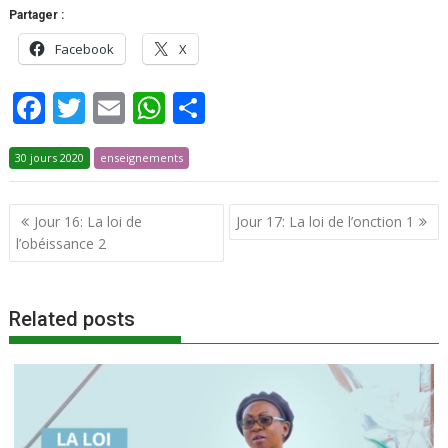
Partager :
Facebook
X
F
T
E
W
P
ac
w
m
h
ar
30 jours 2020
e
itt
enseignements
ai
at
ta
b
er
l
s
g
Jour 16: La loi de
Jour 17: La loi de l’onction 1
o
A
er
l’obéissance 2
o
p
k
p
Related posts