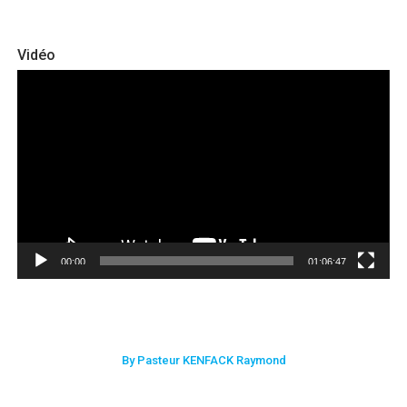
Vidéo
Lecteur
vidéo
00:00
01:06:47
By Pasteur KENFACK Raymond