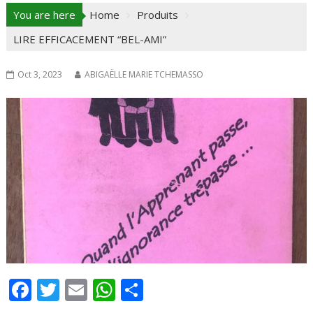
You are here
Home
Produits
LIRE EFFICACEMENT “BEL-AMI”
Oct 3, 2023
ABIGAËLLE MARIE TCHEMASSO
F
T
E
W
P
ac
w
m
h
ar