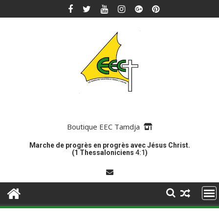
Skip
to
content
Boutique EEC Tamdja
Marche de progrès en progrès avec Jésus Christ.
(1 Thessaloniciens
4:1
)