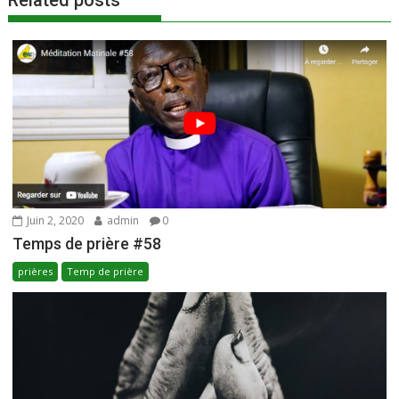
k
p
Related posts
Juin 2, 2020
admin
0
Temps de prière #58
prières
Temp de prière