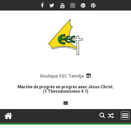
Skip
to
content
Boutique EEC Tamdja
Marche de progrès en progrès avec Jésus Christ.
(1 Thessaloniciens
4:1
)