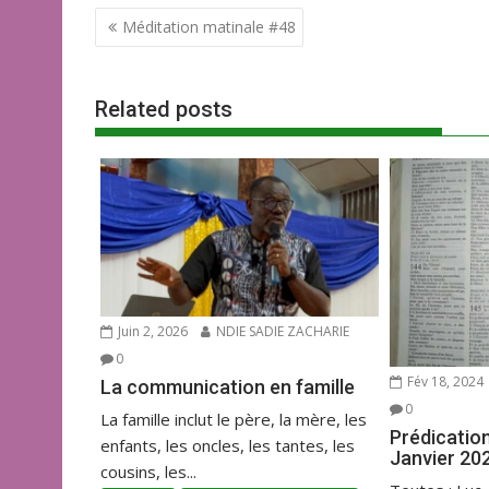
Navigation
e
itt
ai
at
ta
Méditation matinale #48
de
b
er
l
s
g
l’article
o
A
er
Related posts
o
p
k
p
Juin 2, 2026
NDIE SADIE ZACHARIE
0
Fév 18, 2024
La communication en famille
0
La famille inclut le père, la mère, les
Prédicatio
enfants, les oncles, les tantes, les
Janvier 20
cousins, les...