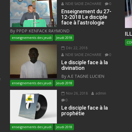
NDIE SADIE ZACHARIE
0
Enseignement du 27-
12-2018 Le disciple
face à l’astrologie
By PPDP KENFACK RAYMOND
IL
enseignements des jeudi
Jeudi 2018
CO
Déc 22, 2018
NDIE SADIE ZACHARIE
0
Le disciple face à la
divination
By A.E TAGNE LUCIEN
e
enseignements des jeudi
Jeudi 2018
Nov 26, 2018
admin
0
Le disciple face à la
prophétie
enseignements des jeudi
Jeudi 2018