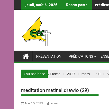
Skip
Prédica
jeudi, août 6, 2026
Recent posts
to
content
PRÉSENTATION
PRÉDICATIONS
ENS
You are here
Home
2023
mars
10
M
meditation matinal.drawio (29)
Mar 10, 2023
admin