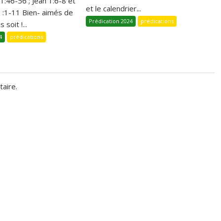
 1:46-56 ; Jean 1:6-8 et
et le calendrier...
1 :1-11 Bien- aimés de
Prédication 2024
prédications
 soit !...
4
prédications
aire.