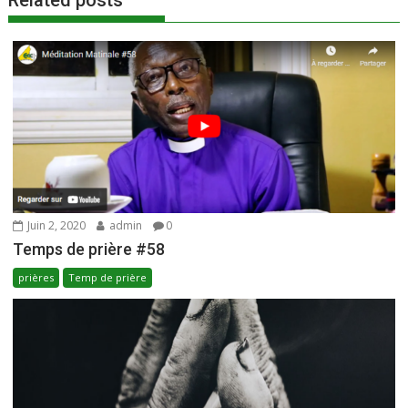
k
p
Related posts
Juin 2, 2020
admin
0
Temps de prière #58
prières
Temp de prière