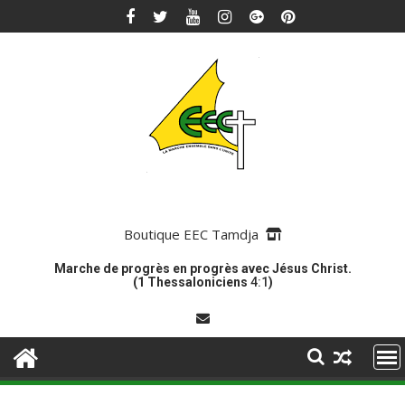
Skip
to
content
Boutique EEC Tamdja
Marche de progrès en progrès avec Jésus Christ.
(1 Thessaloniciens
4:1
)