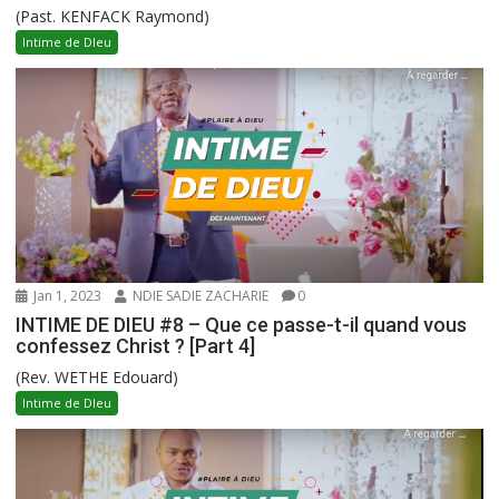
(Past. KENFACK Raymond)
Intime de DIeu
Jan 1, 2023
NDIE SADIE ZACHARIE
0
INTIME DE DIEU #8 – Que ce passe-t-il quand vous
confessez Christ ? [Part 4]
(Rev. WETHE Edouard)
Intime de DIeu