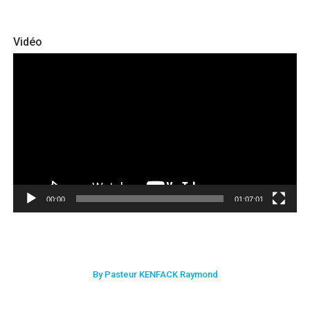
Vidéo
Lecteur
vidéo
00:00
01:07:01
By Pasteur KENFACK Raymond