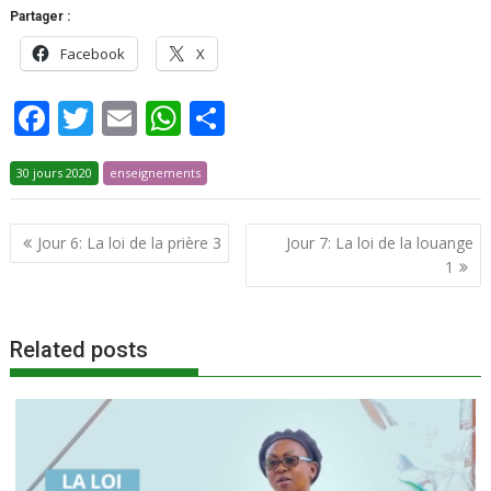
Partager :
Facebook
X
F
T
E
W
P
ac
w
m
h
ar
30 jours 2020
e
itt
enseignements
ai
at
ta
b
er
l
s
g
Jour 6: La loi de la prière 3
Jour 7: La loi de la louange
o
A
er
1
o
p
k
p
Related posts