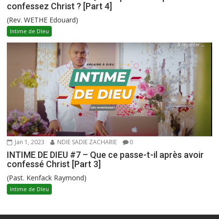
confessez Christ ? [Part 4]
(Rev. WETHE Edouard)
Intime de DIeu
Jan 1, 2023
NDIE SADIE ZACHARIE
0
INTIME DE DIEU #7 – Que ce passe-t-il après avoir
confessé Christ [Part 3]
(Past. Kenfack Raymond)
Intime de DIeu