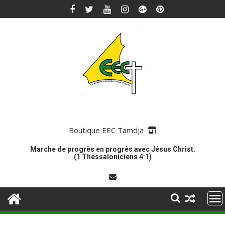
Skip
to
content
Boutique EEC Tamdja
Marche de progrès en progrès avec Jésus Christ.
(1 Thessaloniciens
4:1
)