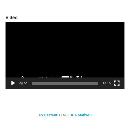
Vidéo
Lecteur
vidéo
00:00
54:10
By Pasteur TENEFOPA Mathieu