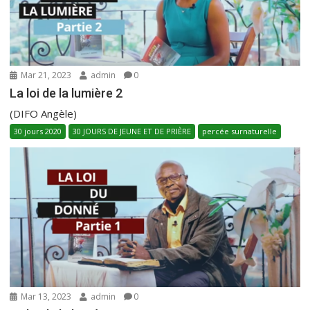
Mar 21, 2023
admin
0
La loi de la lumière 2
(DIFO Angèle)
30 jours 2020
30 JOURS DE JEUNE ET DE PRIÈRE
percée surnaturelle
Mar 13, 2023
admin
0