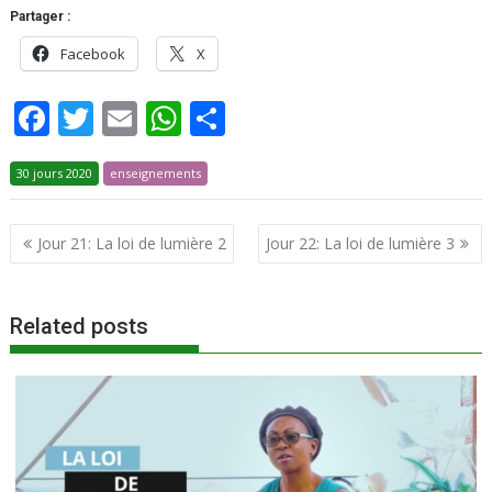
Partager :
Facebook
X
F
T
E
W
P
ac
w
m
h
ar
30 jours 2020
e
itt
enseignements
ai
at
ta
b
er
l
s
g
Jour 21: La loi de lumière 2
Jour 22: La loi de lumière 3
o
A
er
o
p
k
p
Related posts