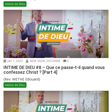
Intime de DIeu
Jan 1, 2023
NDIE SADIE ZACHARIE
0
INTIME DE DIEU #8 – Que ce passe-t-il quand vous
confessez Christ ? [Part 4]
(Rev. WETHE Edouard)
Intime de DIeu