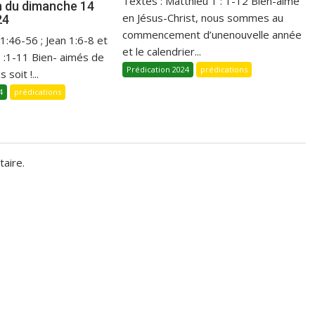
Textes : Matthieu 1 : 1-12 Bien-aimé
n du dimanche 14
en Jésus-Christ, nous sommes au
24
commencement d’unenouvelle année
 1:46-56 ; Jean 1:6-8 et
et le calendrier...
1 :1-11 Bien- aimés de
Prédication 2024
prédications
 soit !...
4
prédications
aire.