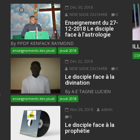
Déc 30, 2018
NDIE SADIE ZACHARIE
0
Enseignement du 27-
12-2018 Le disciple
face à l’astrologie
By PPDP KENFACK RAYMOND
IL
enseignements des jeudi
Jeudi 2018
CO
Déc 22, 2018
NDIE SADIE ZACHARIE
0
Le disciple face à la
divination
By A.E TAGNE LUCIEN
e
enseignements des jeudi
Jeudi 2018
Nov 26, 2018
admin
0
Le disciple face à la
prophétie