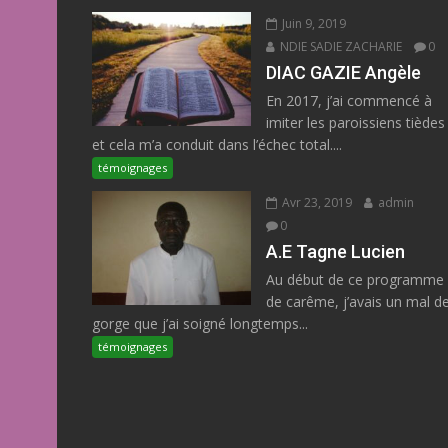
Juin 9, 2019
NDIE SADIE ZACHARIE
0
DIAC GAZIE Angèle
En 2017, j’ai commencé à
imiter les paroissiens tièdes
et cela m’a conduit dans l’échec total....
témoignages
Avr 23, 2019
admin
0
A.E Tagne Lucien
Au début de ce programme
de carême, j’avais un mal d
gorge que j’ai soigné longtemps...
témoignages