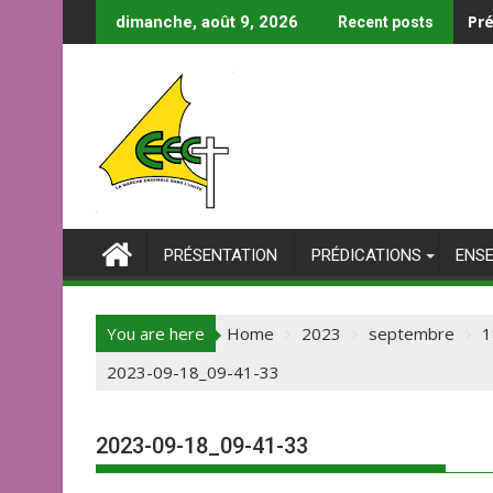
Skip
Pré
dimanche, août 9, 2026
Recent posts
to
content
PRÉSENTATION
PRÉDICATIONS
ENS
You are here
Home
2023
septembre
1
2023-09-18_09-41-33
2023-09-18_09-41-33