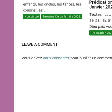
Prédicatio
enfants, les oncles, les tantes, les
Janvier 20
cousins, les...
Textes : Luc.
Non classé
Semaine De La Famille 2026.
19-28 ; Es 6
Dieu paix vous
Prédication 202
LEAVE A COMMENT
Vous devez
vous connecter
pour publier un comment