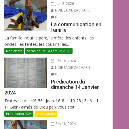
Juin 2, 2026
NDIE SADIE ZACHARIE
0
La communication en
famille
La famille inclut le père, la mère, les enfants, les
oncles, les tantes, les cousins, les...
Non classé
Semaine De La Famille 2026.
Fév 18, 2024
NDIE SADIE ZACHARIE
0
Prédication du
dimanche 14 Janvier
2024
Textes : Luc. 1:46-56 ; Jean 1:6-8 et 19-28 ; Es 61 :1-
11 Bien- aimés de Dieu paix vous soit !...
Prédication 2024
prédications
Fév 18, 2024