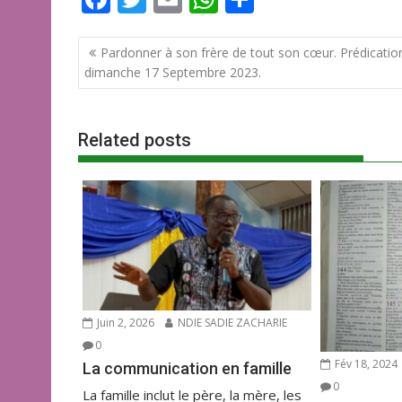
ac
w
m
h
ar
Navigation
e
itt
ai
at
ta
Pardonner à son frère de tout son cœur. Prédicatio
de
dimanche 17 Septembre 2023.
b
er
l
s
g
l’article
o
A
er
o
p
Related posts
k
p
Juin 2, 2026
NDIE SADIE ZACHARIE
0
Fév 18, 2024
La communication en famille
0
La famille inclut le père, la mère, les