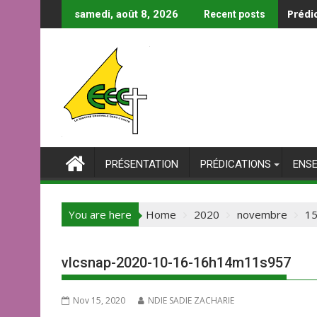
Skip
Prédi
samedi, août 8, 2026
Recent posts
to
content
PRÉSENTATION
PRÉDICATIONS
ENS
You are here
Home
2020
novembre
1
vlcsnap-2020-10-16-16h14m11s957
Nov 15, 2020
NDIE SADIE ZACHARIE