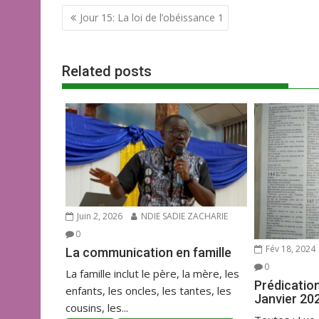
Navigation
e
itt
ai
at
ta
Jour 15: La loi de l’obéissance 1
de
b
er
l
s
g
l’article
o
A
er
Related posts
o
p
k
p
Juin 2, 2026
NDIE SADIE ZACHARIE
0
Fév 18, 2024
La communication en famille
0
La famille inclut le père, la mère, les
Prédicatio
enfants, les oncles, les tantes, les
Janvier 20
cousins, les...