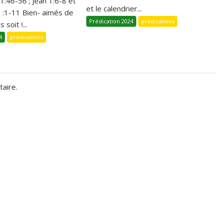
 1:46-56 ; Jean 1:6-8 et
et le calendrier...
1 :1-11 Bien- aimés de
Prédication 2024
prédications
 soit !...
4
prédications
aire.