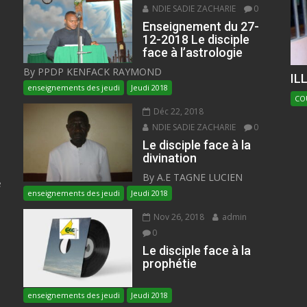
NDIE SADIE ZACHARIE
0
Enseignement du 27-
12-2018 Le disciple
face à l’astrologie
By PPDP KENFACK RAYMOND
IL
enseignements des jeudi
Jeudi 2018
CO
Déc 22, 2018
NDIE SADIE ZACHARIE
0
Le disciple face à la
divination
By A.E TAGNE LUCIEN
e
enseignements des jeudi
Jeudi 2018
Nov 26, 2018
admin
0
Le disciple face à la
prophétie
enseignements des jeudi
Jeudi 2018